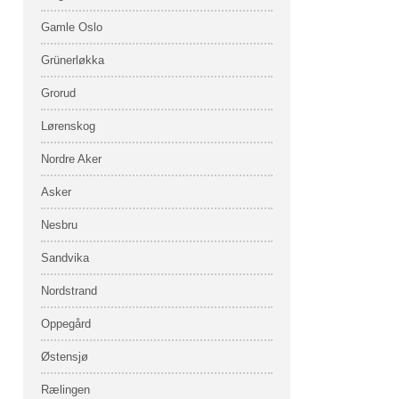
Gamle Oslo
Grünerløkka
Grorud
Lørenskog
Nordre Aker
Asker
Nesbru
Sandvika
Nordstrand
Oppegård
Østensjø
Rælingen