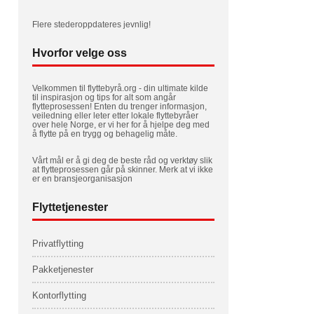
Flere stederoppdateres jevnlig!
Hvorfor velge oss
Velkommen til flyttebyrå.org - din ultimate kilde
til inspirasjon og tips for alt som angår
flytteprosessen! Enten du trenger informasjon,
veiledning eller leter etter lokale flyttebyråer
over hele Norge, er vi her for å hjelpe deg med
å flytte på en trygg og behagelig måte.
Vårt mål er å gi deg de beste råd og verktøy slik
at flytteprosessen går på skinner. Merk at vi ikke
er en bransjeorganisasjon
Flyttetjenester
Privatflytting
Pakketjenester
Kontorflytting