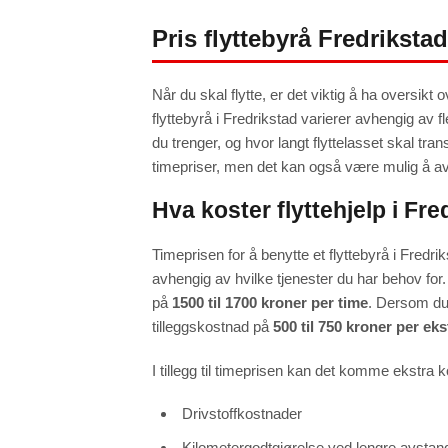
Pris flyttebyrå Fredrikstad
Når du skal flytte, er det viktig å ha oversikt
flyttebyrå i Fredrikstad varierer avhengig av fl
du trenger, og hvor langt flyttelasset skal tra
timepriser, men det kan også være mulig å avt
Hva koster flyttehjelp i Fre
Timeprisen for å benytte et flyttebyrå i Fredri
avhengig av hvilke tjenester du har behov for.
på
1500 til 1700 kroner per time
. Dersom du
tilleggskostnad på
500 til 750 kroner per ek
I tillegg til timeprisen kan det komme ekstra
Drivstoffkostnader
Kilometergodtgjørelse ved lengre avstan