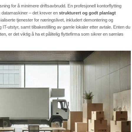
øsning for å minimere driftsavbrudd. En profesjonell kontorflytting
g datamaskiner – det krever en
strukturert og godt planlagt
sialiserte tjenester for næringslivet, inkludert demontering og
 IT-utstyr, samt tilbakestilling av gamle lokaler etter avtale. Enten du
iften, er det viktig å ha et pålitelig flyttefirma som sikrer en sømløs