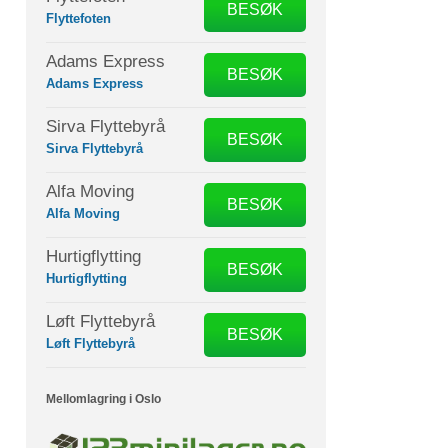
BESØK
Flyttefoten
Adams Express
BESØK
Adams Express
Sirva Flyttebyrå
BESØK
Sirva Flyttebyrå
Alfa Moving
BESØK
Alfa Moving
Hurtigflytting
BESØK
Hurtigflytting
Løft Flyttebyrå
BESØK
Løft Flyttebyrå
Mellomlagring i Oslo