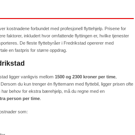
 over kostnadene forbundet med profesjonell flyttehjelp. Prisene for
ere faktorer, inkludert hvor omfattende flyttingen er, hvilke tjenester
nsporteres. De fleste flyttebyråer i Fredrikstad opererer med
ale en fastpris for større oppdrag.
drikstad
kstad ligger vanligvis mellom
1500 og 2300 kroner per time
,
 Dersom du kun trenger én flyttemann med flyttebil, ligger prisen ofte
 har behov for ekstra bærehjelp, må du regne med en
stra person per time
.
 kostnader som:
der