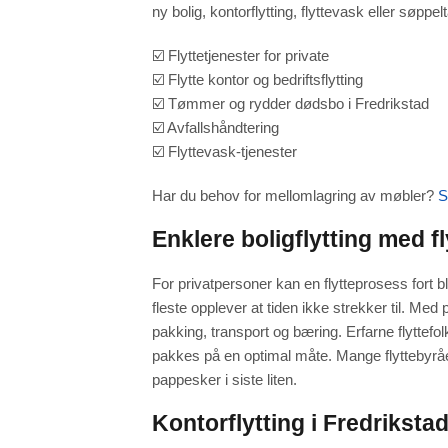
ny bolig, kontorflytting, flyttevask eller søpp
☑️ Flyttetjenester for private
☑️ Flytte kontor og bedriftsflytting
☑️ Tømmer og rydder dødsbo i Fredrikstad
☑️ Avfallshåndtering
☑️ Flyttevask-tjenester
Har du behov for mellomlagring av møbler?
S
Enklere boligflytting med f
For privatpersoner kan en flytteprosess fort 
fleste opplever at tiden ikke strekker til. Med p
pakking, transport og bæring. Erfarne flyttefol
pakkes på en optimal måte. Mange flyttebyråer t
pappesker i siste liten.
Kontorflytting i Fredriksta