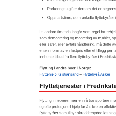
Parkeringsutgifter dersom det er begren
Oppstartstime, som enkelte flyttebyråer i
I standard timepris inngår som regel bærehjelp
som demontering og montering av møbler, sp
eller safer, eller avfallshåndtering, må dette 
enten i form av en fastpris eller et tillegg per t
innhente tilbud fra flere flyttebyråer i Fredrikst
Flytting i andre byer i Norge:
Flyttehjelp Kristiansand
–
Flyttebyrå Asker
Flyttetjenester i Fredrikst
Flytting innebærer mer enn å transportere møble
og ofte profesjonell hjelp for å sikre en effekti
flyttebyråer som tilbyr skreddersydde løsninger