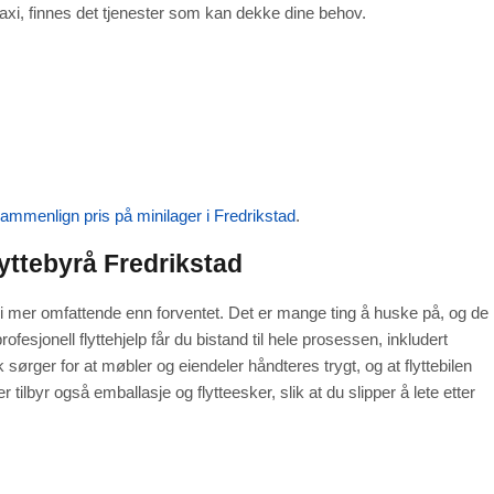
eltaxi, finnes det tjenester som kan dekke dine behov.
ammenlign pris på minilager i Fredrikstad
.
lyttebyrå Fredrikstad
bli mer omfattende enn forventet. Det er mange ting å huske på, og de
rofesjonell flyttehjelp får du bistand til hele prosessen, inkludert
k sørger for at møbler og eiendeler håndteres trygt, og at flyttebilen
ilbyr også emballasje og flytteesker, slik at du slipper å lete etter
d