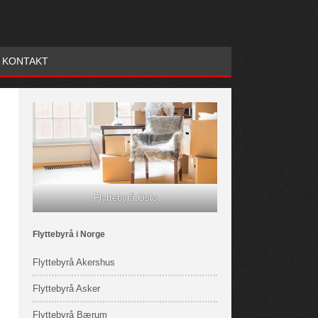
KONTAKT
Flyttebyrå Oslo
Flyttebyrå i Norge
Flyttebyrå Akershus
Flyttebyrå Asker
Flyttebyrå Bærum