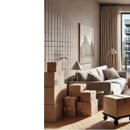
Marketing
By sharing
your
interests
and
behavior as
you visit our
site, you
increase the
chance of
seeing
personalized
content and
offers.