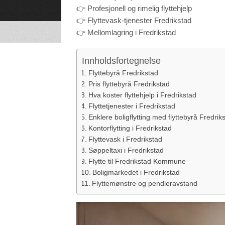
to function.
👉 Profesjonell og rimelig flyttehjelp
👉 Flyttevask-tjenester Fredrikstad
👉 Mellomlagring i Fredrikstad
Statistics
In order for
us to
improve the
website's
Innholdsfortegnelse
functionality
and
structure,
Flyttebyrå Fredrikstad
based on
how the
Pris flyttebyrå Fredrikstad
website is
used.
Hva koster flyttehjelp i Fredrikstad
Flyttetjenester i Fredrikstad
Enklere boligflytting med flyttebyrå Fredrik
Experience
Kontorflytting i Fredrikstad
In order for
our website
Flyttevask i Fredrikstad
to perform
as well as
Søppeltaxi i Fredrikstad
possible
during your
Flytte til Fredrikstad Kommune
visit. If you
refuse these
Boligmarkedet i Fredrikstad
cookies,
some
Flyttemønstre og pendleravstand
functionality
will
disappear
from the
website.