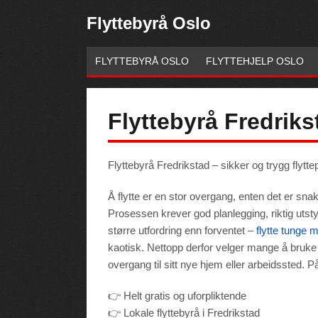
Flyttebyrå Oslo
FLYTTEBYRÅ OSLO
FLYTTEHJELP OSLO
Flyttebyrå Fredriks
Flyttebyrå Fredrikstad – sikker og trygg flytt
Å flytte er en stor overgang, enten det er snakk
Prosessen krever god planlegging, riktig utsty
større utfordring enn forventet –
flytte tunge 
kaotisk. Nettopp derfor velger mange å bruke et
Necessary
overgang til sitt nye hjem eller arbeidssted. På 
These
cookies are
not
optional.
👉 Helt gratis og uforpliktende
They are
needed for
👉 Lokale flyttebyrå i Fredrikstad
the website