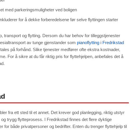
set med parkeringsmuligheter ved boligen
nkluderer for å dekke forberedelsene før selve flyttingen starter
, transport og flytting. Dersom du har behov for tilleggstjenester
esialtransport av tunge gjenstander som
pianoflytting i Fredrikstad
avtales på forhånd. Slike tjenester medfører ofte ekstra kostnader,
ime. For å sikre at du får riktig pris for flyttehjelpen, anbefales det å
ad.
ad
r fra ett sted til et annet. Det krever god planlegging, riktig utstyr
v og trygg flytteprosess. I Fredrikstad finnes det flere dyktige
 for både privatpersoner og bedrifter. Enten du trenger flyttehjelp til