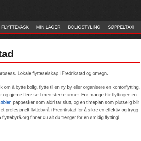
FLYTTEVASK
MINILAGER
BOLIGSTYLING
SØPPELTAXI
tad
eprosess. Lokale flytteselskap i Fredrikstad og omegn.
 om å bytte bolig, flytte til en ny by eller organisere en kontorflytting.
r og gjerne flere sett med sterke armer. For mange blir flyttingen en
møbler
, pappesker som aldri tar slutt, og en timeplan som plutselig blir
 profesjonelt flyttebyrå i Fredrikstad for å sikre en effektiv og trygg
flyttebyrå.org finner du alt du trenger for en smidig flytting!