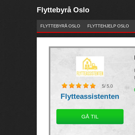
Flyttebyrå Oslo
FLYTTEBYRÅ OSLO
FLYTTEHJELP OSLO
5
/ 5.0
Flytteassistenten
Necessary
These
GÅ TIL
cookies are
not
optional.
They are
needed for
the website