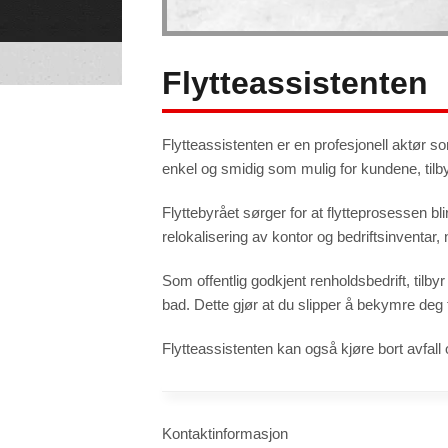
to function.
Statistics
Flytteassistenten
In order for
us to
improve the
website's
functionality
and
Flytteassistenten er en profesjonell aktør s
structure,
based on
how the
enkel og smidig som mulig for kundene, tilby
website is
used.
Flyttebyrået sørger for at flytteprosessen bl
relokalisering av kontor og bedriftsinventar
Experience
In order for
our website
Som offentlig godkjent renholdsbedrift, tilby
to perform
as well as
possible
bad. Dette gjør at du slipper å bekymre deg 
during your
visit. If you
refuse these
cookies,
Flytteassistenten kan også kjøre bort avfal
some
functionality
will
disappear
from the
website.
Kontaktinformasjon