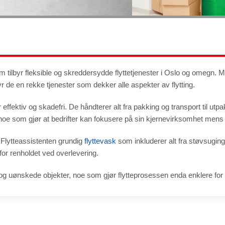
om tilbyr fleksible og skreddersydde flyttetjenester i Oslo og omegn. 
r de en rekke tjenester som dekker alle aspekter av flytting.
ir effektiv og skadefri. De håndterer alt fra pakking og transport til u
, noe som gjør at bedrifter kan fokusere på sin kjernevirksomhet mens 
r Flytteassistenten grundig
flyttevask
som inkluderer alt fra støvsuging
for renholdet ved overlevering.
l og uønskede objekter, noe som gjør flytteprosessen enda enklere fo