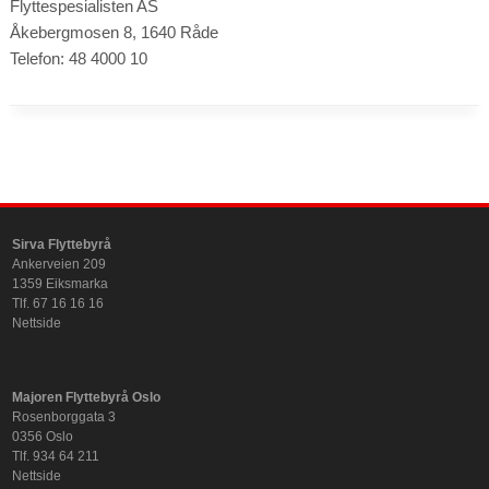
Flyttespesialisten AS
Åkebergmosen 8, 1640 Råde
Telefon: 48 4000 10
Sirva Flyttebyrå
Ankerveien 209
1359 Eiksmarka
Tlf. 67 16 16 16
Nettside
Majoren Flyttebyrå Oslo
Rosenborggata 3
0356 Oslo
Tlf. 934 64 211
Nettside