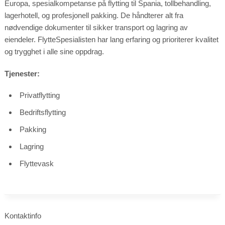
Europa, spesialkompetanse på flytting til Spania, tollbehandling,
Marketing
lagerhotell, og profesjonell pakking. De håndterer alt fra
By sharing
your
nødvendige dokumenter til sikker transport og lagring av
interests
and
eiendeler. FlytteSpesialisten har lang erfaring og prioriterer kvalitet
behavior as
you visit our
og trygghet i alle sine oppdrag.
site, you
increase the
chance of
seeing
Tjenester:
personalized
content and
offers.
Privatflytting
Bedriftsflytting
Pakking
Lagring
Flyttevask
Kontaktinfo