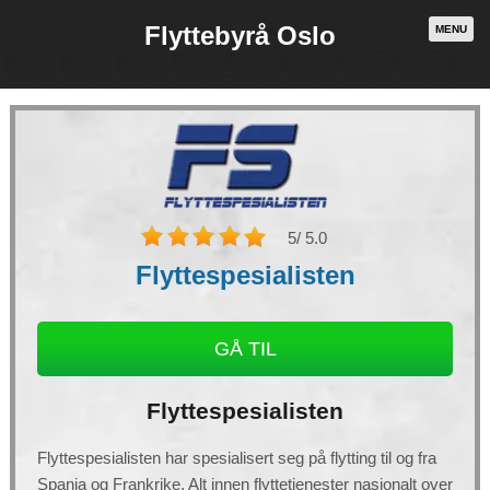
Flyttebyrå Oslo
MENU
5
/ 5.0
Flyttespesialisten
GÅ TIL
Necessary
Flyttespesialisten
These
cookies are
not
optional.
Flyttespesialisten har spesialisert seg på flytting til og fra
They are
needed for
Spania og Frankrike. Alt innen flyttetjenester nasjonalt over
the website