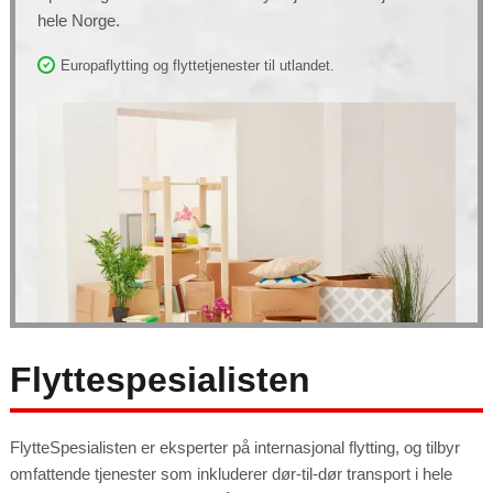
to function.
hele Norge.
Europaflytting og flyttetjenester til utlandet.
Statistics
In order for
us to
improve the
website's
functionality
and
structure,
based on
how the
website is
used.
Experience
In order for
our website
to perform
as well as
possible
during your
visit. If you
Flyttespesialisten
refuse these
cookies,
some
functionality
will
disappear
from the
FlytteSpesialisten er eksperter på internasjonal flytting, og tilbyr
website.
omfattende tjenester som inkluderer dør-til-dør transport i hele