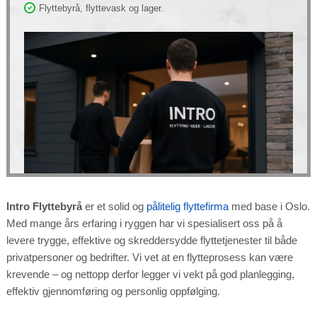
to function.
Flyttebyrå, flyttevask og lager.
Statistics
In order for
us to
improve the
website's
functionality
and
structure,
based on
how the
website is
used.
Experience
In order for
our website
to perform
Intro Flyttebyrå
er et solid og
pålitelig flyttefirma
med base i Oslo.
as well as
possible
Med mange års erfaring i ryggen har vi spesialisert oss på å
during your
visit. If you
refuse these
levere trygge, effektive og skreddersydde flyttetjenester til både
cookies,
some
privatpersoner og bedrifter. Vi vet at en flytteprosess kan være
functionality
will
krevende – og nettopp derfor legger vi vekt på god planlegging,
disappear
from the
effektiv gjennomføring og personlig oppfølging.
website.