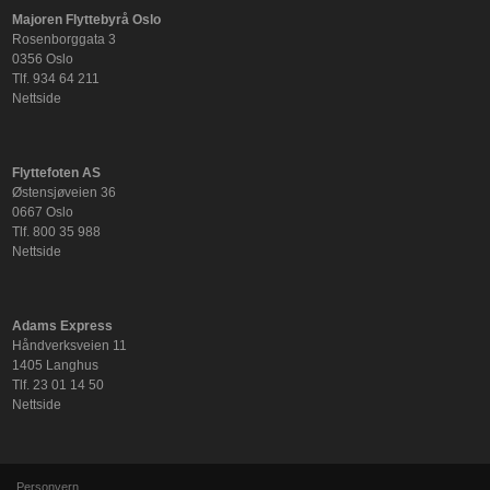
Majoren Flyttebyrå Oslo
Rosenborggata 3
0356 Oslo
Tlf. 934 64 211
Nettside
Flyttefoten AS
Østensjøveien 36
0667 Oslo
Tlf. 800 35 988
Nettside
Adams Express
Håndverksveien 11
1405 Langhus
Tlf. 23 01 14 50
Nettside
Personvern