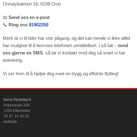
Ormøybakken 16, 0198 Oslo
📧
Send oss en e-post
📞
Ring oss
91902250
Merk at vi til tider har stor pågang, og det kan hende vi ikke alltid
har mulighet til å besvare telefonen umiddelbart. I så fall –
send
oss gjerne en SMS
, så tar vi kontakt med deg så snart vi har
anledning.
Vi ser frem til å hjelpe deg med en trygg og effektiv flytting!
Sirva Flyttebyrå
Ankerveien 209
1359 Eiksmarka
Tlf. 67 16 16 16
Nettside