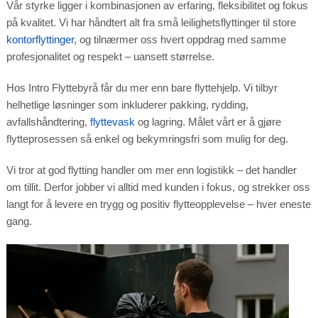
Vår styrke ligger i kombinasjonen av erfaring, fleksibilitet og fokus
Marketing
på kvalitet. Vi har håndtert alt fra små leilighetsflyttinger til store
By sharing
your
kontorflyttinger
, og tilnærmer oss hvert oppdrag med samme
interests
and
profesjonalitet og respekt – uansett størrelse.
behavior as
you visit our
site, you
increase the
Hos Intro Flyttebyrå får du mer enn bare flyttehjelp. Vi tilbyr
chance of
seeing
helhetlige løsninger som inkluderer pakking, rydding,
personalized
content and
offers.
avfallshåndtering,
flyttevask
og lagring. Målet vårt er å gjøre
flytteprosessen så enkel og bekymringsfri som mulig for deg.
Vi tror at god flytting handler om mer enn logistikk – det handler
om tillit. Derfor jobber vi alltid med kunden i fokus, og strekker oss
langt for å levere en trygg og positiv flytteopplevelse – hver eneste
gang.