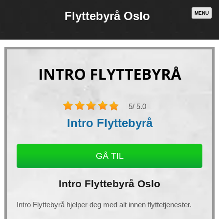
Flyttebyrå Oslo
MENU
5
/ 5.0
Intro Flyttebyrå
GÅ TIL
Necessary
Intro Flyttebyrå Oslo
These
cookies are
not
optional.
Intro Flyttebyrå hjelper deg med alt innen flyttetjenester.
They are
needed for
the website