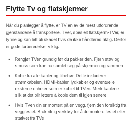
Flytte Tv og flatskjermer
Marketing
By sharing
your
interests
and
behavior as
Når du planlegger å flytte, er TV en av de mest utfordrende
you visit our
site, you
gjenstandene å transportere. TVer, spesielt flatskjerm-TVer, er
increase the
chance of
tynne og kan lett bli skadet hvis de ikke håndteres riktig. Derfor
seeing
personalized
er gode forberedelser viktig.
content and
offers.
Rengjør TVen grundig før du pakker den. Fjern støv og
smuss som kan ha samlet seg på skjermen og rammen
Koble fra alle kabler og tilbehør. Dette inkluderer
strømkabelen, HDMI-kabler, lydkabler og eventuelle
eksterne enheter som er koblet til TVen. Merk kablene
slik at det blir lettere å koble dem til igjen senere
Hvis TVen din er montert på en vegg, fjern den forsiktig fra
veggfestet. Bruk riktig verktøy for å demontere festet eller
stativet fra TVe