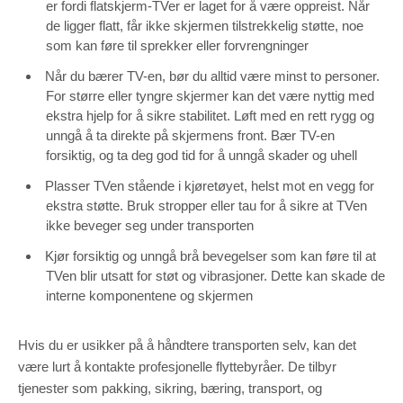
er fordi flatskjerm-TVer er laget for å være oppreist. Når
de ligger flatt, får ikke skjermen tilstrekkelig støtte, noe
som kan føre til sprekker eller forvrengninger
Når du bærer TV-en, bør du alltid være minst to personer.
For større eller tyngre skjermer kan det være nyttig med
ekstra hjelp for å sikre stabilitet. Løft med en rett rygg og
unngå å ta direkte på skjermens front. Bær TV-en
forsiktig, og ta deg god tid for å unngå skader og uhell
Plasser TVen stående i kjøretøyet, helst mot en vegg for
ekstra støtte. Bruk stropper eller tau for å sikre at TVen
ikke beveger seg under transporten
Kjør forsiktig og unngå brå bevegelser som kan føre til at
TVen blir utsatt for støt og vibrasjoner. Dette kan skade de
interne komponentene og skjermen
Hvis du er usikker på å håndtere transporten selv, kan det
være lurt å kontakte profesjonelle flyttebyråer. De tilbyr
tjenester som pakking, sikring, bæring, transport, og