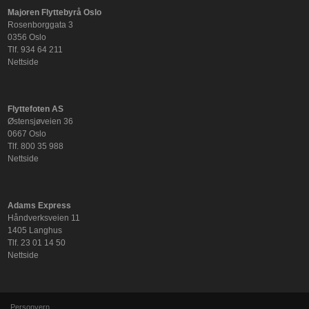
Majoren Flyttebyrå Oslo
Rosenborggata 3
0356 Oslo
Tlf. 934 64 211
Nettside
Flyttefoten AS
Østensjøveien 36
0667 Oslo
Tlf. 800 35 988
Nettside
Adams Express
Håndverksveien 11
1405 Langhus
Tlf. 23 01 14 50
Nettside
Personvern