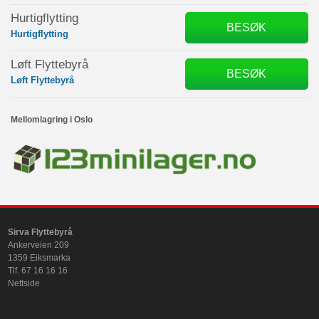
Hurtigflytting
BESØK
Hurtigflytting
Løft Flyttebyrå
BESØK
Løft Flyttebyrå
Mellomlagring i Oslo
Sirva Flyttebyrå
Ankerveien 209
1359 Eiksmarka
Tlf. 67 16 16 16
Nettside