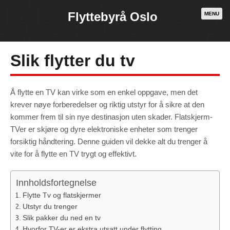
Flyttebyrå Oslo
MENU
Slik flytter du tv
Å flytte en TV kan virke som en enkel oppgave, men det
krever nøye forberedelser og riktig utstyr for å sikre at den
kommer frem til sin nye destinasjon uten skader. Flatskjerm-
TVer er skjøre og dyre elektroniske enheter som trenger
forsiktig håndtering. Denne guiden vil dekke alt du trenger å
vite for å flytte en TV trygt og effektivt.
Innholdsfortegnelse
Necessary
These
Flytte Tv og flatskjermer
cookies are
not
Utstyr du trenger
optional.
They are
Slik pakker du ned en tv
needed for
the website
Hvorfor TV-er er ekstra utsatt under flytting