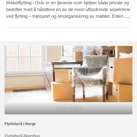
Møbelflytting i Oslo er en tjeneste som hjelper både private og
to function.
bedrifter med å håndtere en av de mest utfordrende aspektene
ved flytting – transport og omorganisering av møbler. Enten
….
Statistics
In order for
us to
improve the
website's
functionality
and
structure,
based on
how the
website is
used.
Experience
In order for
our website
to perform
as well as
possible
during your
visit. If you
refuse these
cookies,
Flyttebyrå Oslo
some
functionality
will
disappear
from the
Flyttebyrå i Norge
website.
Flyttebyrå Akershus