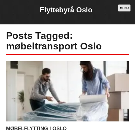
Flyttebyrå Oslo
MENU
Posts Tagged:
møbeltransport Oslo
Necessary
These
cookies are
not
optional.
They are
MØBELFLYTTING I OSLO
needed for
the website