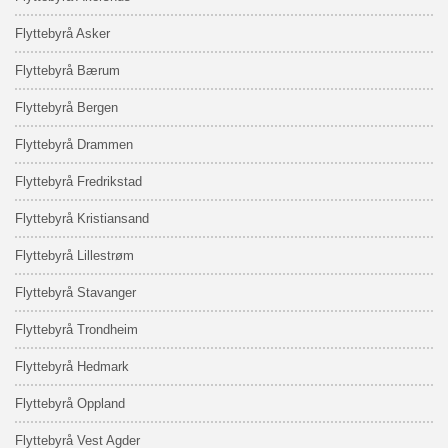
Marketing
Flyttebyrå Asker
By sharing
your
interests
and
Flyttebyrå Bærum
behavior as
you visit our
site, you
Flyttebyrå Bergen
increase the
chance of
seeing
Flyttebyrå Drammen
personalized
content and
offers.
Flyttebyrå Fredrikstad
Flyttebyrå Kristiansand
Flyttebyrå Lillestrøm
Flyttebyrå Stavanger
Flyttebyrå Trondheim
Flyttebyrå Hedmark
Flyttebyrå Oppland
Flyttebyrå Vest Agder