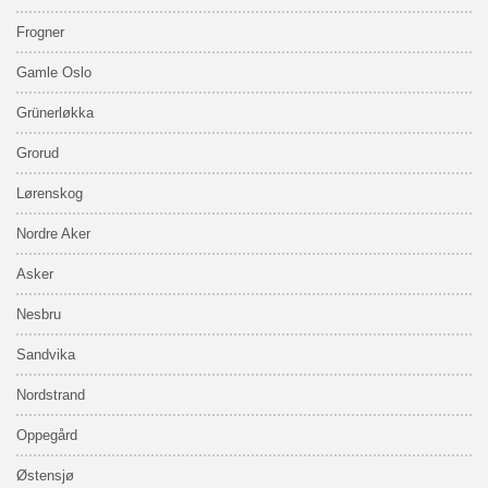
Frogner
Gamle Oslo
Grünerløkka
Grorud
Lørenskog
Nordre Aker
Asker
Nesbru
Sandvika
Nordstrand
Oppegård
Østensjø