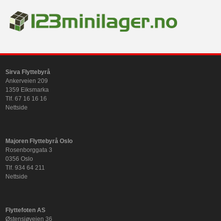
Sirva Flyttebyrå
Ankerveien 209
1359 Eiksmarka
Tlf. 67 16 16 16
Nettside
Majoren Flyttebyrå Oslo
Rosenborggata 3
0356 Oslo
Tlf. 934 64 211
Nettside
Flyttefoten AS
Østensjøveien 36