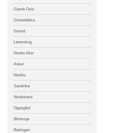
Gamle Oslo
Grünerløkka
Grorud
Lørenskog
Nordre Aker
Asker
Nesbru
Sandvika
Nordstrand
Oppegård
Østensjø
Rælingen