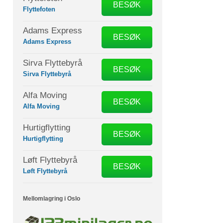
BESØK
Flyttefoten
Adams Express
BESØK
Adams Express
Sirva Flyttebyrå
BESØK
Sirva Flyttebyrå
Alfa Moving
BESØK
Alfa Moving
Hurtigflytting
BESØK
Hurtigflytting
Løft Flyttebyrå
BESØK
Løft Flyttebyrå
Mellomlagring i Oslo