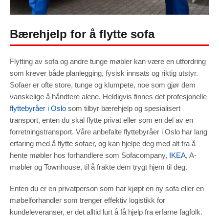
Marketing
By sharing
your
interests
Bærehjelp for å flytte sofa
and
behavior as
you visit our
site, you
increase the
chance of
Flytting av sofa og andre tunge møbler kan være en utfordring
seeing
personalized
som krever både planlegging, fysisk innsats og riktig utstyr.
content and
offers.
Sofaer er ofte store, tunge og klumpete, noe som gjør dem
vanskelige å håndtere alene. Heldigvis finnes det profesjonelle
flyttebyråer i Oslo
som tilbyr bærehjelp og spesialisert
transport, enten du skal flytte privat eller som en del av en
forretningstransport. Våre anbefalte flyttebyråer i Oslo har lang
erfaring med å flytte sofaer, og kan hjelpe deg med alt fra å
hente møbler hos forhandlere som Sofacompany,
IKEA
, A-
møbler og Townhouse, til å frakte dem trygt hjem til deg.
Enten du er en privatperson som har kjøpt en ny sofa eller en
møbelforhandler som trenger effektiv logistikk for
kundeleveranser, er det alltid lurt å få hjelp fra erfarne fagfolk.