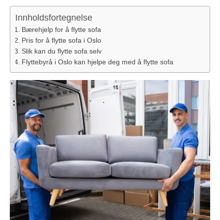
to function.
Innholdsfortegnelse
Bærehjelp for å flytte sofa
Statistics
In order for
Pris for å flytte sofa i Oslo
us to
improve the
Slik kan du flytte sofa selv
website's
functionality
Flyttebyrå i Oslo kan hjelpe deg med å flytte sofa
and
structure,
based on
how the
website is
used.
Experience
In order for
our website
to perform
as well as
possible
during your
visit. If you
refuse these
cookies,
some
functionality
will
disappear
from the
website.