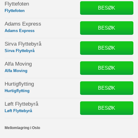
Flyttefoten
BESØK
Flyttefoten
Adams Express
BESØK
Adams Express
Sirva Flyttebyrå
BESØK
Sirva Flyttebyrå
Alfa Moving
BESØK
Alfa Moving
Hurtigflytting
BESØK
Hurtigflytting
Løft Flyttebyrå
BESØK
Løft Flyttebyrå
Mellomlagring i Oslo