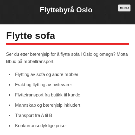
Flyttebyrå Oslo
MENU
Flytte sofa
Ser du etter bærehjelp for å flytte sofa i Oslo og omegn? Motta
tilbud på møbeltransport.
Flytting av sofa og andre møbler
Frakt og flytting av hvitevarer
Flyttetransport fra butikk til kunde
Mannskap og bærehjelp inkludert
Necessary
These
Transport fra A til B
cookies are
not
optional.
Konkurransedyktige priser
They are
needed for
the website