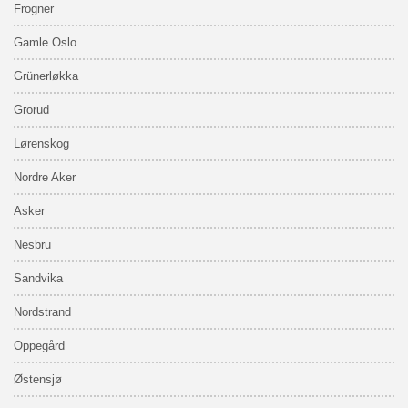
Frogner
Gamle Oslo
Grünerløkka
Grorud
Lørenskog
Nordre Aker
Asker
Nesbru
Sandvika
Nordstrand
Oppegård
Østensjø