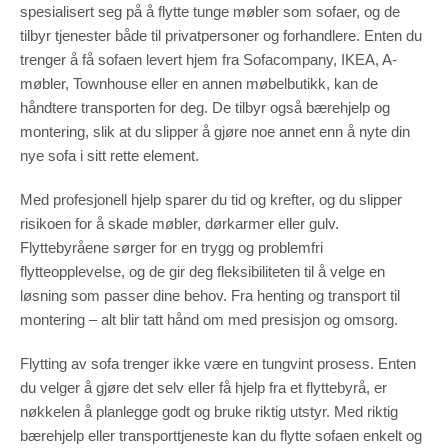
spesialisert seg på å flytte tunge møbler som sofaer, og de
tilbyr tjenester både til privatpersoner og forhandlere. Enten du
trenger å få sofaen levert hjem fra Sofacompany, IKEA, A-
møbler, Townhouse eller en annen møbelbutikk, kan de
håndtere transporten for deg. De tilbyr også bærehjelp og
montering, slik at du slipper å gjøre noe annet enn å nyte din
nye sofa i sitt rette element.
Med profesjonell hjelp sparer du tid og krefter, og du slipper
risikoen for å skade møbler, dørkarmer eller gulv.
Flyttebyråene sørger for en trygg og problemfri
flytteopplevelse, og de gir deg fleksibiliteten til å velge en
løsning som passer dine behov. Fra henting og transport til
montering – alt blir tatt hånd om med presisjon og omsorg.
Flytting av sofa trenger ikke være en tungvint prosess. Enten
du velger å gjøre det selv eller få hjelp fra et flyttebyrå, er
nøkkelen å planlegge godt og bruke riktig utstyr. Med riktig
bærehjelp eller transporttjeneste kan du flytte sofaen enkelt og