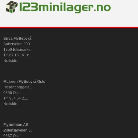
Sirva Flyttebyrå
Ankerveien 209
1359 Eiksmarka
Tlf. 67 16 16 16
Nettside
Majoren Flyttebyrå Oslo
Rosenborggata 3
0356 Oslo
Tlf. 934 64 211
Nettside
Flyttefoten AS
Østensjøveien 36
0667 Oslo