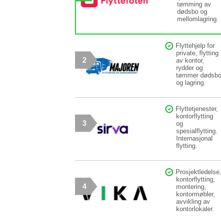
tømming av
dødsbo og
mellomlagring.
Flyttehjelp for
private, flytting
2
av kontor,
rydder og
tømmer dødsb
og lagring.
Flyttetjenester,
kontorflytting
3
og
spesialflytting.
Internasjonal
flytting.
Prosjektledelse
kontorflytting,
4
montering,
kontormøbler,
avvikling av
kontorlokaler.