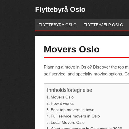
Flyttebyrå Oslo
FLYTTEBYRÅ OSLO
FLYTTEHJELP OSLO
Movers Oslo
Planning a move in Oslo? Discover the top mov
self service, and specialty moving options.
Innholdsfortegnelse
Movers Oslo
How it works
Necessary
These
Best top movers in town
cookies are
not
Full service movers in Oslo
optional.
They are
Local Movers Oslo
needed for
the website
What does movers in Oslo cost in 2026