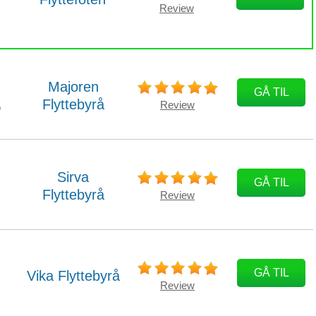
Review
Majoren
GÅ TIL
Flyttebyrå
Review
o
Sirva
GÅ TIL
Flyttebyrå
Review
,
GÅ TIL
Vika Flyttebyrå
Review