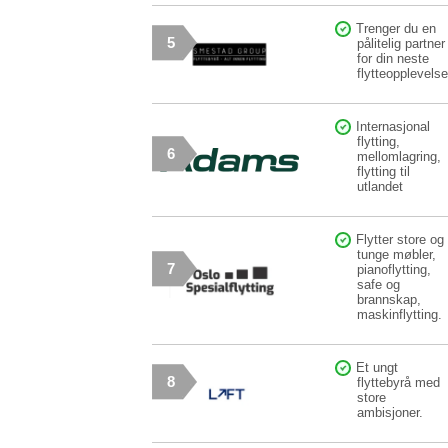
Trenger du en
5
pålitelig partner
for din neste
flytteopplevels
Internasjonal
flytting,
6
mellomlagring,
flytting til
utlandet
Flytter store og
tunge møbler,
7
pianoflytting,
safe og
brannskap,
maskinflytting.
Et ungt
8
flyttebyrå med
store
ambisjoner.