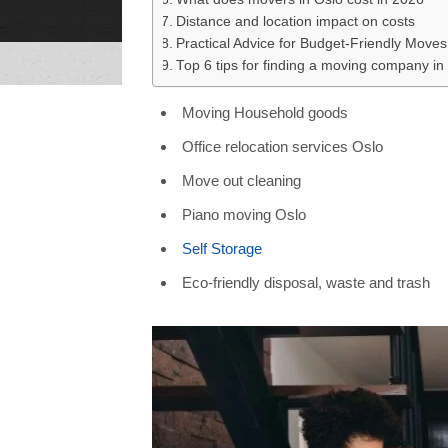
to function.
Distance and location impact on costs
Practical Advice for Budget-Friendly Moves
Top 6 tips for finding a moving company in
Statistics
In order for
us to
improve the
website's
Moving Household goods
functionality
and
structure,
Office relocation services Oslo
based on
how the
website is
Move out cleaning
used.
Piano moving Oslo
Experience
Self Storage
In order for
our website
to perform
Eco-friendly disposal, waste and trash
as well as
possible
during your
visit. If you
refuse these
cookies,
some
functionality
will
disappear
from the
website.