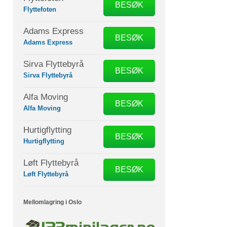
BESØK
Flyttefoten
Adams Express
BESØK
Adams Express
Sirva Flyttebyrå
BESØK
Sirva Flyttebyrå
Alfa Moving
BESØK
Alfa Moving
Hurtigflytting
BESØK
Hurtigflytting
Løft Flyttebyrå
BESØK
Løft Flyttebyrå
Mellomlagring i Oslo