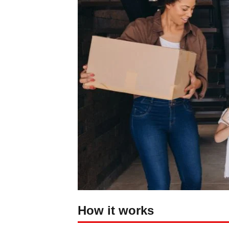
Marketing
By sharing
your
interests
and
behavior as
you visit our
site, you
increase the
chance of
seeing
personalized
content and
offers.
How it works