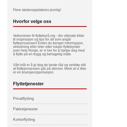
Flere stederoppdateres jevnlig!
Hvorfor velge oss
Velkommen til flyttebyrå.org - din ultimate kilde
til inspirasjon og tips for alt som angår
flytteprosessen! Enten du trenger informasjon,
veiledning eller leter etter lokale flyttebyråer
over hele Norge, er vi her for å hjelpe deg med
å flytte på en trygg og behagelig måte.
Vårt mål er å gi deg de beste råd og verktøy slik
at flytteprosessen går på skinner. Merk at vi ikke
er en bransjeorganisasjon
Flyttetjenester
Privatflytting
Pakketjenester
Kontorflytting