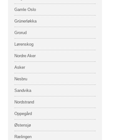
Gamle Oslo
Grünerløkka
Grorud
Lørenskog
Nordre Aker
Asker
Nesbru
Sandvika
Nordstrand
Oppegård
Østensjø
Rælingen