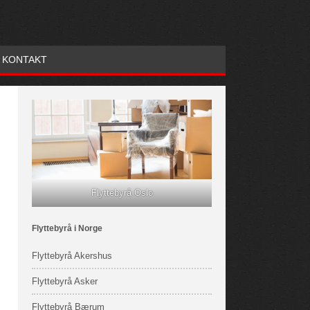
KONTAKT
Flyttebyrå Oslo
Flyttebyrå i Norge
Flyttebyrå Akershus
Flyttebyrå Asker
Flyttebyrå Bærum