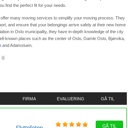
 find the perfect fit for your needs.
ffer many moving services to simplify your moving process.
They
port, and ensure that your belongings arrive safely at their new home
liation in Oslo municipality, they have in-depth knowledge of the city
well-known places such as the center of Oslo, Gamle Oslo, Bjørvika,
n
and Adamstuen.
 🥇
FIRMA
EVALUERING
GÅ TIL
GÅ TIL
Flyttefoten