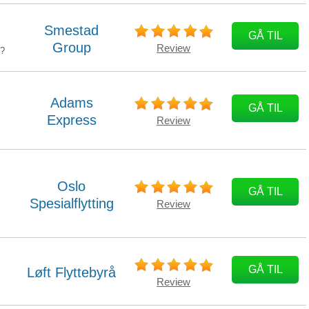
Smestad
GÅ TIL
Group
Review
e?
Adams
GÅ TIL
Express
Review
Oslo
GÅ TIL
Spesialflytting
Review
GÅ TIL
Løft Flyttebyrå
Review