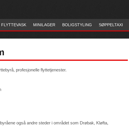
FLYTTEVASK
MINILAGER
BOLIGSTYLING
SØPPELTAXI
m
ttebyrå, profesjonelle flyttetjenester.
m
lyttebyråene også andre steder i området som Drøbak, Kløfta,