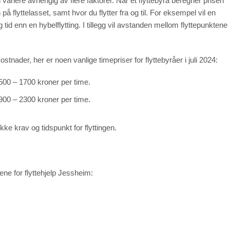
 variere avhengig av flere faktorer. Når et flyttebyrå beregner prisen
n på flyttelasset, samt hvor du flytter fra og til. For eksempel vil en
og tid enn en hybelflytting. I tillegg vil avstanden mellom flyttepunktene
stnader, her er noen vanlige timepriser for flyttebyråer i juli 2024:
1500 – 1700 kroner per time.
1900 – 2300 kroner per time.
ke krav og tidspunkt for flyttingen.
ene for flyttehjelp Jessheim: