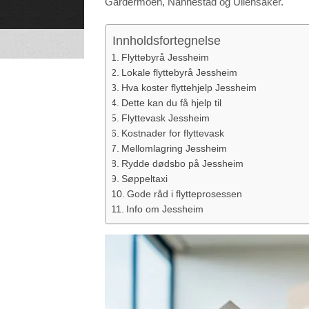
Gardermoen, Nannestad og Ullensaker.
to function.
Innholdsfortegnelse
Statistics
In order for
Flyttebyrå Jessheim
us to
improve the
Lokale flyttebyrå Jessheim
website's
functionality
Hva koster flyttehjelp Jessheim
and
structure,
Dette kan du få hjelp til
based on
how the
Flyttevask Jessheim
website is
used.
Kostnader for flyttevask
Mellomlagring Jessheim
Rydde dødsbo på Jessheim
Experience
In order for
Søppeltaxi
our website
to perform
Gode råd i flytteprosessen
as well as
possible
Info om Jessheim
during your
visit. If you
refuse these
cookies,
some
functionality
will
disappear
from the
website.