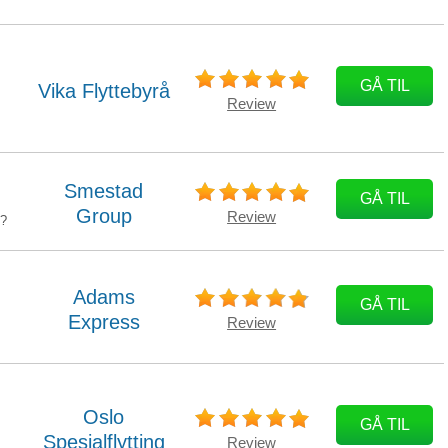
,
GÅ TIL
Vika Flyttebyrå
Review
Smestad
GÅ TIL
Group
Review
e?
Adams
GÅ TIL
Express
Review
Oslo
GÅ TIL
Spesialflytting
Review