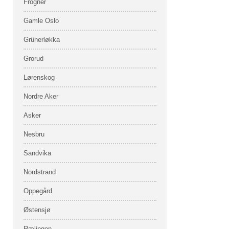
Frogner
Gamle Oslo
Grünerløkka
Grorud
Lørenskog
Nordre Aker
Asker
Nesbru
Sandvika
Nordstrand
Oppegård
Østensjø
Rælingen