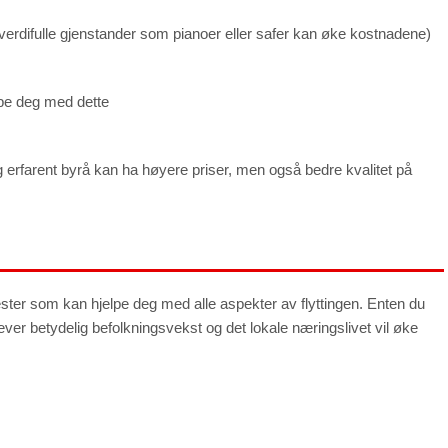
er verdifulle gjenstander som pianoer eller safer kan øke kostnadene)
elpe deg med dette
 og erfarent byrå kan ha høyere priser, men også bedre kvalitet på
ester som kan hjelpe deg med alle aspekter av flyttingen. Enten du
lever betydelig befolkningsvekst og det lokale næringslivet vil øke