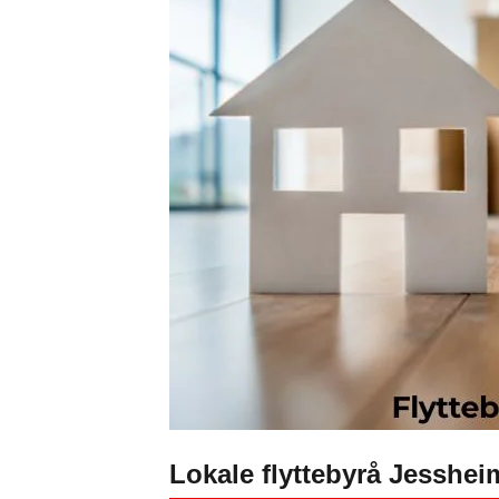
Marketing
By sharing
your
interests
and
behavior as
you visit our
site, you
increase the
chance of
seeing
personalized
content and
offers.
Lokale flyttebyrå Jesshei