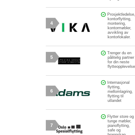
Prosjektledelse
kontorflytting,
4
montering,
kontormøbler,
avvikling av
kontorlokaler.
Trenger du en
5
pålitelig partner
for din neste
flytteopplevels
Internasjonal
flytting,
6
mellomlagring,
flytting til
utlandet
Flytter store og
tunge møbler,
7
pianoflytting,
safe og
brannskap,