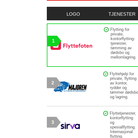
LOGO
TJENESTER
Flytting for
private,
kontorflytting-
1
tjenester,
tømming av
dødsbo og
mellomlagring.
Flyttehjelp for
private, flytting
2
av kontor,
rydder og
tømmer dødsb
og lagring.
Flyttetjenester,
kontorflytting
3
og
spesialflytting.
Internasjonal
flytting.