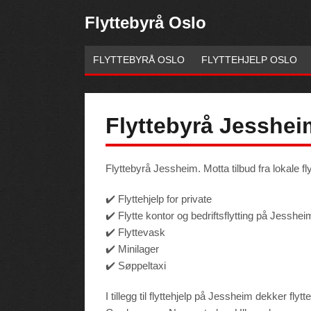
Flyttebyrå Oslo
FLYTTEBYRÅ OSLO
FLYTTEHJELP OSLO
Flyttebyrå Jesshei
Flyttebyrå Jessheim. Motta tilbud fra lokale fly
✔️ Flyttehjelp for private
✔️ Flytte kontor og bedriftsflytting på Jesshei
✔️ Flyttevask
✔️ Minilager
Necessary
These
✔️ Søppeltaxi
cookies are
not
optional.
They are
I tillegg til flyttehjelp på Jessheim dekker f
needed for
the website