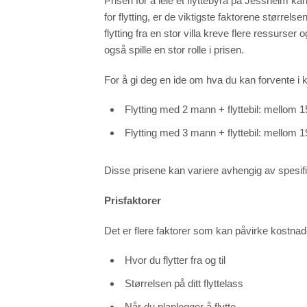
Prisen for å leie et flyttebyrå på Jessheim kan
for flytting, er de viktigste faktorene størrelse
flytting fra en stor villa kreve flere ressurser 
også spille en stor rolle i prisen.
For å gi deg en ide om hva du kan forvente i ko
Flytting med 2 mann + flyttebil: mellom 
Flytting med 3 mann + flyttebil: mellom 
Disse prisene kan variere avhengig av spesifik
Prisfaktorer
Det er flere faktorer som kan påvirke kostnad
Hvor du flytter fra og til
Størrelsen på ditt flyttelass
Når du planlegger å flytte