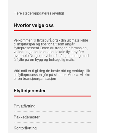
Flere stederoppdateres jevnlig!
Hvorfor velge oss
Velkommen til flyttebyrå.org - din ultimate kilde
til inspirasjon og tips for alt som angår
flytteprosessen! Enten du trenger informasjon,
veiledning eller leter etter lokale flyttebyråer
over hele Norge, er vi her for å hjelpe deg med
å flytte på en trygg og behagelig måte.
Vårt mål er å gi deg de beste råd og verktøy slik
at flytteprosessen går på skinner. Merk at vi ikke
er en bransjeorganisasjon
Flyttetjenester
Privatflytting
Pakketjenester
Kontorflytting